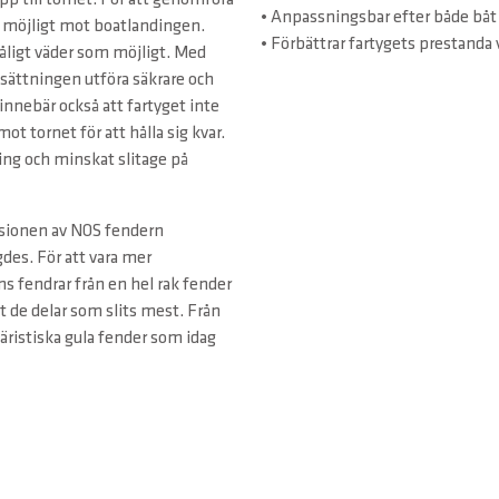
pp till tornet. För att genomföra
• Anpassningsbar efter både båt
om möjligt mot boatlandingen.
• Förbättrar fartygets prestanda v
 dåligt väder som möjligt. Med
sättningen utföra säkrare och
innebär också att fartyget inte
ot tornet för att hålla sig kvar.
ing och minskat slitage på
ersionen av NOS fendern
des. För att vara mer
s fendrar från en hel rak fender
 ut de delar som slits mest. Från
täristiska gula fender som idag