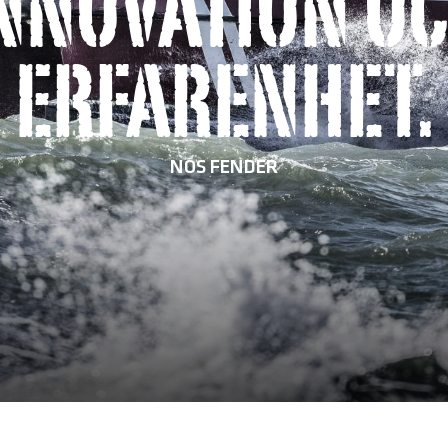
NNOVATION O
ERFARENHET.
NOS FENDER