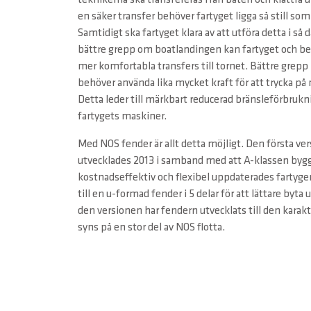
teknikerna ska transfereras från båten och klättra u
en säker transfer behöver fartyget ligga så still s
Samtidigt ska fartyget klara av att utföra detta i så
bättre grepp om boatlandingen kan fartyget och be
mer komfortabla transfers till tornet. Bättre grepp 
behöver använda lika mycket kraft för att trycka på m
Detta leder till märkbart reducerad bränsleförbrukn
fartygets maskiner.
Med NOS fender är allt detta möjligt. Den första v
utvecklades 2013 i samband med att A-klassen bygg
kostnadseffektiv och flexibel uppdaterades fartygen
till en u-formad fender i 5 delar för att lättare byta
den versionen har fendern utvecklats till den karak
syns på en stor del av NOS flotta.