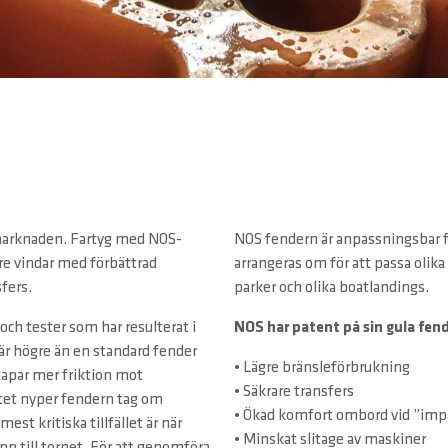
marknaden. Fartyg med NOS-
NOS fendern är anpassningsbar fö
re vindar med förbättrad
arrangeras om för att passa olika
fers.
parker och olika boatlandings.
ch tester som har resulterat i
NOS har patent på sin gula fend
är högre än en standard fender
• Lägre bränsleförbrukning
kapar mer friktion mot
• Säkrare transfers
tet nyper fendern tag om
• Ökad komfort ombord vid ”imp
est kritiska tillfället är när
• Minskat slitage av maskiner