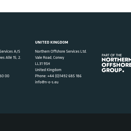
UNITED KINGDOM
Services A/S
Northern Offshore Services Ltd.
s Allé 15, 2.
Vale Road, Conwy
LL31 9SH
United Kingdom
80 00
Phone:
+44 (0)1492 685 186
info@n-o-s.eu