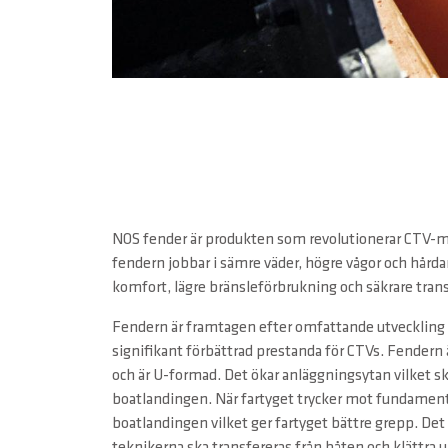
NOS fender är produkten som revolutionerar CTV-
fendern jobbar i sämre väder, högre vågor och hårda
komfort, lägre bränsleförbrukning och säkrare trans
Fendern är framtagen efter omfattande utveckling o
signifikant förbättrad prestanda för CTVs. Fendern 
och är U-formad. Det ökar anläggningsytan vilket s
boatlandingen. När fartyget trycker mot fundamen
boatlandingen vilket ger fartyget bättre grepp. Det m