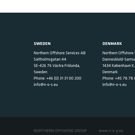
SWEDEN
DENMARK
Northern Offshore Services AB
Northern Offshore 
Saltholmsgatan 44
Danneskiold-Samsøe
SE-426 76 Västra Frölunda,
1434 København K,
Sweden
Denmark
Phone:
+46 (0) 31 31 00 200
Phone:
+45 78 78 
info@n-o-s.eu
info@n-o-s.eu
NORTHERN OFFSHORE GROUP
www.n-o-g.eu